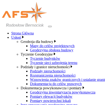
Przejdź
do
treści
Strona Główna
Usługi
Geodezja dla budowy
Mapy do celów projektowych
Geodezyjna obsługa budowy
Tyczenie Geodezyjne
Tyczenie budynków
Tyczenie sieci uzbrojenia terenu
Podziały i granice nieruchomości
Podziały nieruchomości
Rozgraniczenia nieruchomości
Wznowienia znaków granicznych i ustalanie grani
Dokumentacja do celów prawnych
Dokumentacja powykonawcza i pomiary
Geodezyjna inwentaryzacja powykonawcza
Pomiary elewacji budynków
Pomiary powierzchni lokali
Inne opracowania geodezyjno-prawne