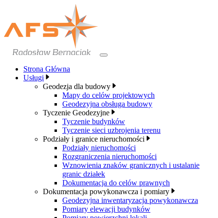
Przejdź
do
treści
Strona Główna
Usługi
Geodezja dla budowy
Mapy do celów projektowych
Geodezyjna obsługa budowy
Tyczenie Geodezyjne
Tyczenie budynków
Tyczenie sieci uzbrojenia terenu
Podziały i granice nieruchomości
Podziały nieruchomości
Rozgraniczenia nieruchomości
Wznowienia znaków granicznych i ustalanie
granic działek
Dokumentacja do celów prawnych
Dokumentacja powykonawcza i pomiary
Geodezyjna inwentaryzacja powykonawcza
Pomiary elewacji budynków
Pomiary powierzchni lokali